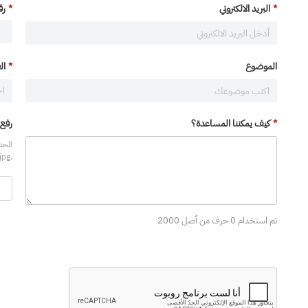
البريد الالكتروني
رق
الموضوع
ال
كيف يمكننا المساعدة؟
رفع 
.jpg و .png و .pdf.
تم استخدام 0 حرف من أصل 2000